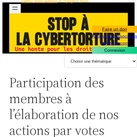
signez notre pétition
et rejoignez-nous
Aller
au
contenu
Faire un don
Actions de l’association
Objets de com
Connexion
Participation des
membres à
l’élaboration de nos
actions par votes