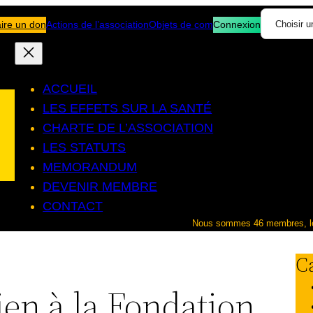
ire un don
Actions de l’association
Objets de com
Connexion
ACCUEIL
LES EFFETS SUR LA SANTÉ
CHARTE DE L’ASSOCIATION
LES STATUTS
MEMORANDUM
DEVENIR MEMBRE
CONTACT
Nous sommes 46 membres, le 
C
en à la Fondation