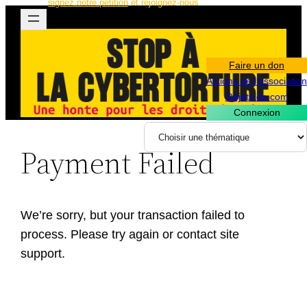
signez notre pétition
et rejoignez-nous
Aller
au
contenu
Faire un don
Actions de l’association
Objets de com
Connexion
Payment Failed
We’re sorry, but your transaction failed to
process. Please try again or contact site
support.