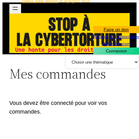
signez notre pétition
et rejoignez-nous
Aller
au
contenu
Faire un don
Actions de l’association
Objets de com
Connexion
Mes commandes
Vous devez être connecté pour voir vos
commandes.