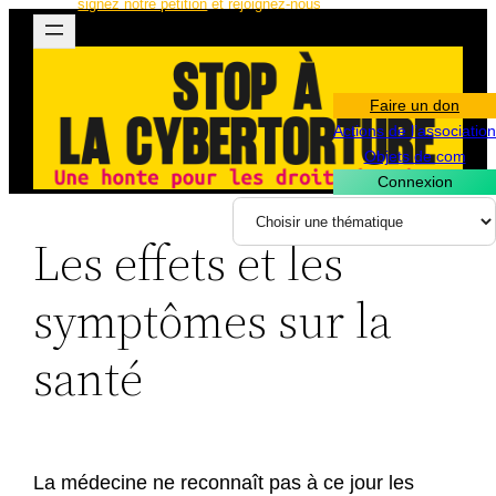
signez notre pétition
et rejoignez-nous
Aller
au
contenu
Faire un don
Actions de l’association
Objets de com
Connexion
Les effets et les
symptômes sur la
santé
La médecine ne reconnaît pas à ce jour les