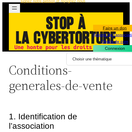
signez notre pétition
et rejoignez-nous
Aller
au
contenu
Faire un don
Actions de l’associat
Objets de com
Connexion
Conditions-
generales-de-vente
1. Identification de
l’association